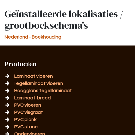
Geïnstalleerde lokalisaties /
grootboekschema's
Nederland - Boekhouding
Producten
Laminaat vloeren
Tegellaminaat vloeren
Hoogglans tegelllaminaat
Laminaat-breed
PVC vloeren
PVC visgraat
PVC plank
PVC stone
Ondervloeren