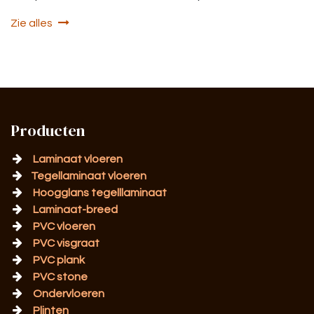
Zie alles
Producten
Laminaat vloeren
Tegellaminaat vloeren
Hoogglans tegelllaminaat
Laminaat-breed
PVC vloeren
PVC visgraat
PVC plank
PVC stone
Ondervloeren
Plinten