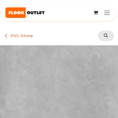
Overslaan naar inhoud
PVC-Stone