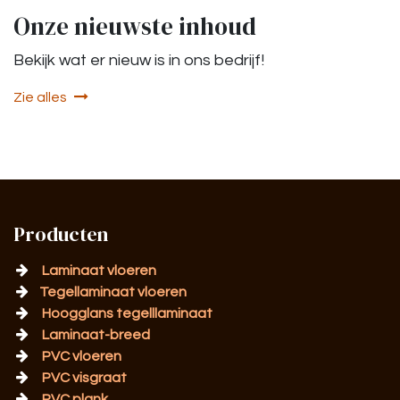
Onze nieuwste inhoud
Bekijk wat er nieuw is in ons bedrijf!
Zie alles
Producten
Laminaat vloeren
Tegellaminaat vloeren
Hoogglans tegelllaminaat
Laminaat-breed
PVC vloeren
PVC visgraat
PVC plank