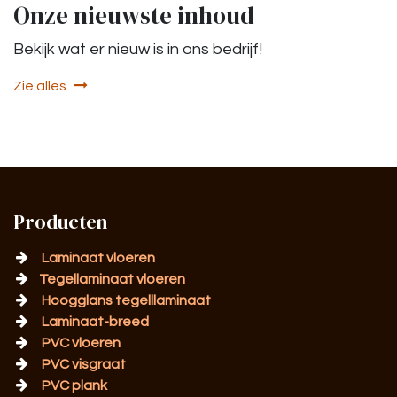
Onze nieuwste inhoud
Bekijk wat er nieuw is in ons bedrijf!
Zie alles
Producten
Laminaat vloeren
Tegellaminaat vloeren
Hoogglans tegelllaminaat
Laminaat-breed
PVC vloeren
PVC visgraat
PVC plank