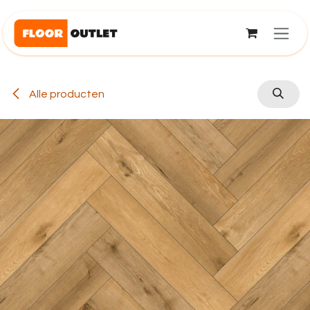
Overslaan naar inhoud
Alle producten