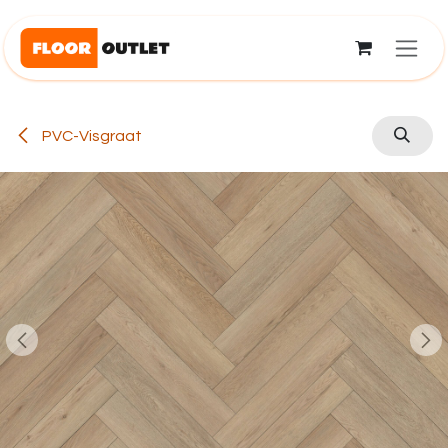
Overslaan naar inhoud
PVC-Visgraat